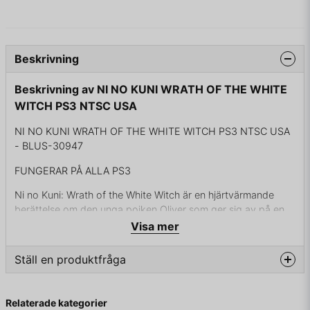
Beskrivning
Beskrivning av NI NO KUNI WRATH OF THE WHITE
WITCH PS3 NTSC USA
NI NO KUNI WRATH OF THE WHITE WITCH PS3 NTSC USA
- BLUS-30947
FUNGERAR PÅ ALLA PS3
Ni no Kuni: Wrath of the White Witch är en hjärtvärmande
berättelse om den unga pojken Oliver som ger sig av på en
resa till en parallellvärld för att bli en trollkarl och få tillbaka
Visa mer
sin nyligen avlidna mamma. Längs vägen möter Oliver många
nya vänner som hjälper honom att lära sig och växa. Han kan
Ställ en produktfråga
även bli vän med varelserna som bor i detta parallella
universum och förvandla dem till husdjur som Oliver kan
question
Fråga oss något om denna produkten...
uppfostra och samla ett helt menageri. Han kan till och med
Relaterade kategorier