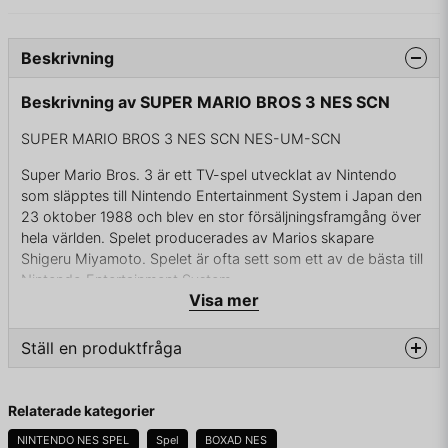
Beskrivning
Beskrivning av SUPER MARIO BROS 3 NES SCN
SUPER MARIO BROS 3 NES SCN NES-UM-SCN
Super Mario Bros. 3 är ett TV-spel utvecklat av Nintendo
som släpptes till Nintendo Entertainment System i Japan den
23 oktober 1988 och blev en stor försäljningsframgång över
hela världen. Spelet producerades av Marios skapare
Shigeru Miyamoto. Spelet är ofta sett som ett av de bästa till
Nintendo Entertainment System.
Visa mer
Bowser, med hjälp av sina barn, kallade Koopalings, har tagit
över Mushroom World och förvandlat kungarna i
Ställ en produktfråga
kungadömena till olika varelser. Princess Toadstool sände
Mario och Luigi för att ta tillbaka kungadömena från Bowser
question
och förvandla tillbaka kungarna till människor igen. Samtidigt
Fråga oss något om denna produkten...
Relaterade kategorier
som Mario och Luigi var ute på sitt äventyr passade Bowser
på att kidnappa Princess Toadstool och föra henne till sitt
NINTENDO NES SPEL
Spel
BOXAD NES