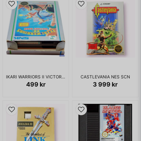
KOMPLETT I BOX
IKARI WARRIORS II VICTORY ROAD NES REV-A
CASTLEVANIA NES SCN
499 kr
3 999 kr