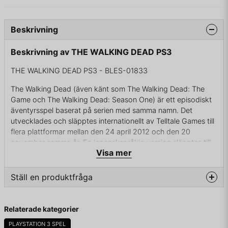
Beskrivning
Beskrivning av THE WALKING DEAD PS3
THE WALKING DEAD PS3 - BLES-01833
The Walking Dead (även känt som The Walking Dead: The
Game och The Walking Dead: Season One) är ett episodiskt
äventyrsspel baserat på serien med samma namn. Det
utvecklades och släpptes internationellt av Telltale Games till
flera plattformar mellan den 24 april 2012 och den 20
november samma år. En japanskspråkig version släpptes till
Visa mer
Playstation 3 den 5 december 2013 av Cyberfront.
En expansion, 400 Days, släpptes den 2 juli 2013, och en
Ställ en produktfråga
uppföljare, The Walking Dead: Season Two, började släppas
den 18 december 2013.
question
Fråga oss något om denna produkten...
Relaterade kategorier
En tredje säsong har blivit bekräftad av Telltale Games och
Skybound, The Walking Dead: Season Three, och släpptes
PLAYSTATION 3 SPEL