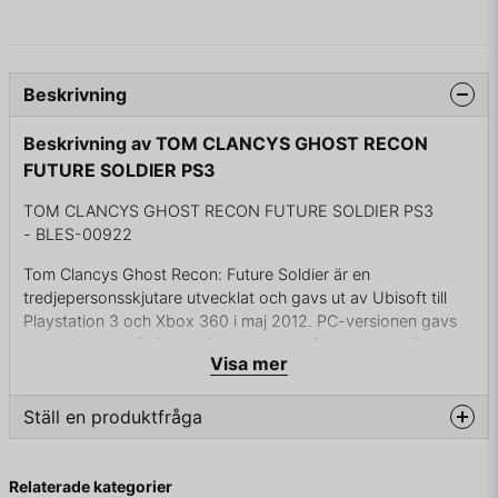
Beskrivning
Beskrivning av TOM CLANCYS GHOST RECON
FUTURE SOLDIER PS3
TOM CLANCYS GHOST RECON FUTURE SOLDIER PS3
- BLES-00922
Tom Clancys Ghost Recon: Future Soldier är en
tredjepersonsskjutare utvecklat och gavs ut av Ubisoft till
Playstation 3 och Xbox 360 i maj 2012. PC-versionen gavs
ut i juni samma år.Future Soldier är den femte delen i Ghost
Visa mer
Recon-serien, och tillkännagavs av Ubisoft den 22 januari
2009. Spelet utspelar sig i en futuristisk framtid, där man styr
en fyrmannagrupp av elitsoldater som deltar i operationer i
Ställ en produktfråga
Nigeria, Pakistan, Ryssland och Norge.
question
Fråga oss något om denna produkten...
Relaterade kategorier